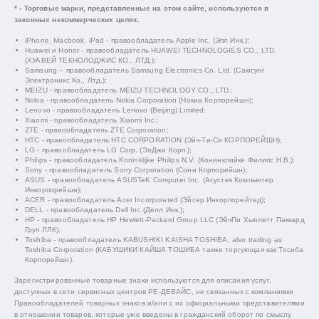
* - Торговые марки, представленные на этом сайте, используются в
законных некоммерческих целях.
iPhone, Macbook, iPad - правообладатель Apple Inc. (Эпл Инк.);
Huawei и Honor - правообладатель HUAWEI TECHNOLOGIES CO., LTD.
(ХУАВЕЙ ТЕКНОЛОДЖИС КО., ЛТД.);
Samsung – правообладатель Samsung Electronics Co. Ltd. (Самсунг
Электроникс Ко., Лтд.);
MEIZU - правообладатель MEIZU TECHNOLOGY CO., LTD.;
Nokia - правообладатель Nokia Corporation (Нокиа Корпорейшн);
Lenovo - правообладатель Lenovo (Beijing) Limited;
Xiaomi - правообладатель Xiaomi Inc.;
ZTE - правообладатель ZTE Corporation;
HTC - правообладатель HTC CORPORATION (Эйч-Ти-Си КОРПОРЕЙШН);
LG - правообладатель LG Corp. (ЭлДжи Корп.);
Philips - правообладатель Koninklijke Philips N.V. (Конинклийке Филипс Н.В.);
Sony - правообладатель Sony Corporation (Сони Корпорейшн);
ASUS - правообладатель ASUSTeK Computer Inc. (Асустек Компьютер
Инкорпорейшн);
ACER - правообладатель Acer Incorporated (Эйсер Инкорпорейтед);
DELL - правообладатель Dell Inc.(Делл Инк.);
HP - правообладатель HP Hewlett-Packard Group LLC (ЭйчПи Хьюлетт Паккард
Груп ЛЛК);
Toshiba - правообладатель KABUSHIKI KAISHA TOSHIBA, also trading as
Toshiba Corporation (КАБУШИКИ КАЙША ТОШИБА также торгующая как Тосиба
Корпорейшн).
Зарегистрированные товарные знаки используются для описания услуг,
доступных в сети сервисных центров РЕ-ДЕВАЙС, не связанных с компаниями
Правообладателей товарных знаков и/или с их официальными представителями
в отношении товаров, которые уже введены в гражданский оборот по смыслу