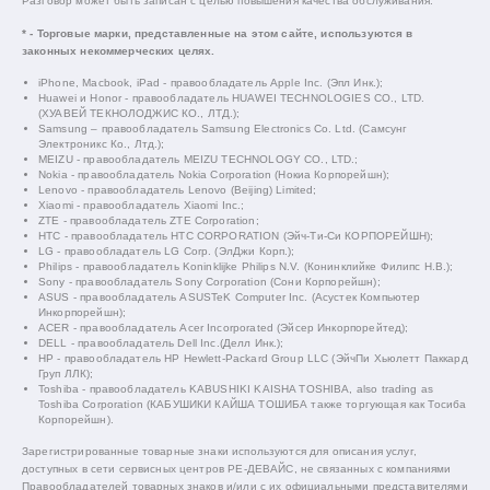
Разговор может быть записан с целью повышения качества обслуживания.
* - Торговые марки, представленные на этом сайте, используются в
законных некоммерческих целях.
iPhone, Macbook, iPad - правообладатель Apple Inc. (Эпл Инк.);
Huawei и Honor - правообладатель HUAWEI TECHNOLOGIES CO., LTD.
(ХУАВЕЙ ТЕКНОЛОДЖИС КО., ЛТД.);
Samsung – правообладатель Samsung Electronics Co. Ltd. (Самсунг
Электроникс Ко., Лтд.);
MEIZU - правообладатель MEIZU TECHNOLOGY CO., LTD.;
Nokia - правообладатель Nokia Corporation (Нокиа Корпорейшн);
Lenovo - правообладатель Lenovo (Beijing) Limited;
Xiaomi - правообладатель Xiaomi Inc.;
ZTE - правообладатель ZTE Corporation;
HTC - правообладатель HTC CORPORATION (Эйч-Ти-Си КОРПОРЕЙШН);
LG - правообладатель LG Corp. (ЭлДжи Корп.);
Philips - правообладатель Koninklijke Philips N.V. (Конинклийке Филипс Н.В.);
Sony - правообладатель Sony Corporation (Сони Корпорейшн);
ASUS - правообладатель ASUSTeK Computer Inc. (Асустек Компьютер
Инкорпорейшн);
ACER - правообладатель Acer Incorporated (Эйсер Инкорпорейтед);
DELL - правообладатель Dell Inc.(Делл Инк.);
HP - правообладатель HP Hewlett-Packard Group LLC (ЭйчПи Хьюлетт Паккард
Груп ЛЛК);
Toshiba - правообладатель KABUSHIKI KAISHA TOSHIBA, also trading as
Toshiba Corporation (КАБУШИКИ КАЙША ТОШИБА также торгующая как Тосиба
Корпорейшн).
Зарегистрированные товарные знаки используются для описания услуг,
доступных в сети сервисных центров РЕ-ДЕВАЙС, не связанных с компаниями
Правообладателей товарных знаков и/или с их официальными представителями