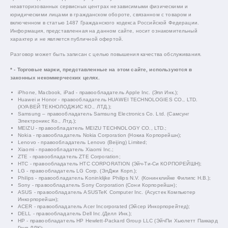
неавторизованных сервисных центрах независимыми физическими и
юридическими лицами в гражданском обороте, связанном с товаром и
включенном в статью 1487 Гражданского кодекса Российской Федерации.
Информация, представленная на данном сайте, носит ознакомительный
характер и не является публичной офертой.
Разговор может быть записан с целью повышения качества обслуживания.
* - Торговые марки, представленные на этом сайте, используются в
законных некоммерческих целях.
iPhone, Macbook, iPad - правообладатель Apple Inc. (Эпл Инк.);
Huawei и Honor - правообладатель HUAWEI TECHNOLOGIES CO., LTD.
(ХУАВЕЙ ТЕКНОЛОДЖИС КО., ЛТД.);
Samsung – правообладатель Samsung Electronics Co. Ltd. (Самсунг
Электроникс Ко., Лтд.);
MEIZU - правообладатель MEIZU TECHNOLOGY CO., LTD.;
Nokia - правообладатель Nokia Corporation (Нокиа Корпорейшн);
Lenovo - правообладатель Lenovo (Beijing) Limited;
Xiaomi - правообладатель Xiaomi Inc.;
ZTE - правообладатель ZTE Corporation;
HTC - правообладатель HTC CORPORATION (Эйч-Ти-Си КОРПОРЕЙШН);
LG - правообладатель LG Corp. (ЭлДжи Корп.);
Philips - правообладатель Koninklijke Philips N.V. (Конинклийке Филипс Н.В.);
Sony - правообладатель Sony Corporation (Сони Корпорейшн);
ASUS - правообладатель ASUSTeK Computer Inc. (Асустек Компьютер
Инкорпорейшн);
ACER - правообладатель Acer Incorporated (Эйсер Инкорпорейтед);
DELL - правообладатель Dell Inc.(Делл Инк.);
HP - правообладатель HP Hewlett-Packard Group LLC (ЭйчПи Хьюлетт Паккард
Груп ЛЛК);