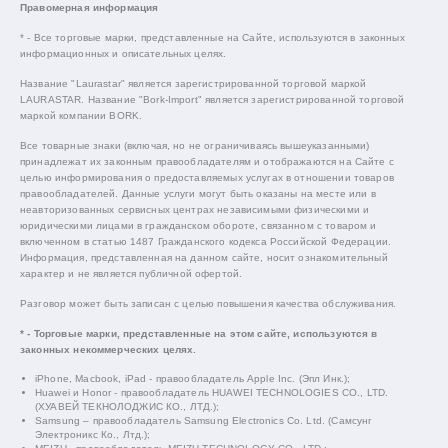
Правомерная информация
* - Все торговые марки, представленные на Сайте, используются в законных
информационных и описательных целях.
Название "Laurastar" является зарегистрированной торговой маркой
LAURASTAR. Название "Bork-Import" является зарегистрированной торговой
маркой компании BORK.
Все товарные знаки (включая, но не ограничиваясь вышеуказанными)
принадлежат их законным правообладателям и отображаются на Сайте с
целью информирования о предоставляемых услугах в отношении товаров
правообладателей. Данные услуги могут быть оказаны на месте или в
неавторизованных сервисных центрах независимыми физическими и
юридическими лицами в гражданском обороте, связанном с товаром и
включенном в статью 1487 Гражданского кодекса Российской Федерации.
Информация, представленная на данном сайте, носит ознакомительный
характер и не является публичной офертой.
Разговор может быть записан с целью повышения качества обслуживания.
* - Торговые марки, представленные на этом сайте, используются в
законных некоммерческих целях.
iPhone, Macbook, iPad - правообладатель Apple Inc. (Эпл Инк.);
Huawei и Honor - правообладатель HUAWEI TECHNOLOGIES CO., LTD.
(ХУАВЕЙ ТЕКНОЛОДЖИС КО., ЛТД.);
Samsung – правообладатель Samsung Electronics Co. Ltd. (Самсунг
Электроникс Ко., Лтд.);