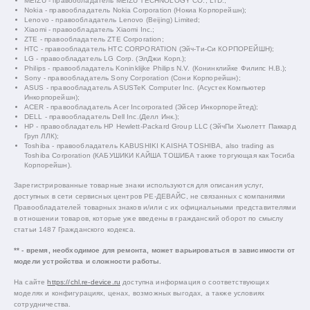
MEIZU - правообладатель MEIZU TECHNOLOGY CO., LTD.;
Nokia - правообладатель Nokia Corporation (Нокиа Корпорейшн);
Lenovo - правообладатель Lenovo (Beijing) Limited;
Xiaomi - правообладатель Xiaomi Inc.;
ZTE - правообладатель ZTE Corporation;
HTC - правообладатель HTC CORPORATION (Эйч-Ти-Си КОРПОРЕЙШН);
LG - правообладатель LG Corp. (ЭлДжи Корп.);
Philips - правообладатель Koninklijke Philips N.V. (Конинклийке Филипс Н.В.);
Sony - правообладатель Sony Corporation (Сони Корпорейшн);
ASUS - правообладатель ASUSTeK Computer Inc. (Асустек Компьютер
Инкорпорейшн);
ACER - правообладатель Acer Incorporated (Эйсер Инкорпорейтед);
DELL - правообладатель Dell Inc.(Делл Инк.);
HP - правообладатель HP Hewlett-Packard Group LLC (ЭйчПи Хьюлетт Паккард
Груп ЛЛК);
Toshiba - правообладатель KABUSHIKI KAISHA TOSHIBA, also trading as
Toshiba Corporation (КАБУШИКИ КАЙША ТОШИБА также торгующая как Тосиба
Корпорейшн).
Зарегистрированные товарные знаки используются для описания услуг,
доступных в сети сервисных центров РЕ-ДЕВАЙС, не связанных с компаниями
Правообладателей товарных знаков и/или с их официальными представителями
в отношении товаров, которые уже введены в гражданский оборот по смыслу
статьи 1487 Гражданского кодекса.
** - время, необходимое для ремонта, может варьироваться в зависимости от
модели устройства и сложности работы.
На сайте
https://chl.re-device.ru
доступна информация о соответствующих
моделях и конфигурациях, ценах, возможных выгодах, а также условиях
сотрудничества.