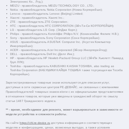
Электроникс Ко., Лтд.);
MEIZU - правообладатель MEIZU TECHNOLOGY CO., LTD.;
Nokia - правообладатель Nokia Corporation (Нокиа Корпорейшн);
Lenovo - правообладатель Lenovo (Beijing) Limited;
Xiaomi - правообладатель Xiaomi Inc.;
ZTE - правообладатель ZTE Corporation;
HTC - правообладатель HTC CORPORATION (Эйч-Ти-Си КОРПОРЕЙШН);
LG - правообладатель LG Corp. (ЭлДжи Корп.);
Philips - правообладатель Koninklijke Philips N.V. (Конинклийке Филипс Н.В.);
Sony - правообладатель Sony Corporation (Сони Корпорейшн);
ASUS - правообладатель ASUSTeK Computer Inc. (Асустек Компьютер
Инкорпорейшн);
ACER - правообладатель Acer Incorporated (Эйсер Инкорпорейтед);
DELL - правообладатель Dell Inc.(Делл Инк.);
HP - правообладатель HP Hewlett-Packard Group LLC (ЭйчПи Хьюлетт Паккард
Груп ЛЛК);
Toshiba - правообладатель KABUSHIKI KAISHA TOSHIBA, also trading as
Toshiba Corporation (КАБУШИКИ КАЙША ТОШИБА также торгующая как Тосиба
Корпорейшн).
Зарегистрированные товарные знаки используются для описания услуг,
доступных в сети сервисных центров РЕ-ДЕВАЙС, не связанных с компаниями
Правообладателей товарных знаков и/или с их официальными представителями
в отношении товаров, которые уже введены в гражданский оборот по смыслу
статьи 1487 Гражданского кодекса.
** - время, необходимое для ремонта, может варьироваться в зависимости от
модели устройства и сложности работы.
На сайте
https://chl.re-device.ru
доступна информация о соответствующих
моделях и конфигурациях, ценах, возможных выгодах, а также условиях