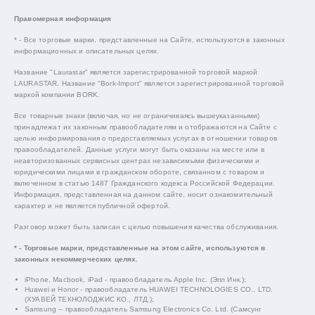
Правомерная информация
* - Все торговые марки, представленные на Сайте, используются в законных
информационных и описательных целях.
Название "Laurastar" является зарегистрированной торговой маркой
LAURASTAR. Название "Bork-Import" является зарегистрированной торговой
маркой компании BORK.
Все товарные знаки (включая, но не ограничиваясь вышеуказанными)
принадлежат их законным правообладателям и отображаются на Сайте с
целью информирования о предоставляемых услугах в отношении товаров
правообладателей. Данные услуги могут быть оказаны на месте или в
неавторизованных сервисных центрах независимыми физическими и
юридическими лицами в гражданском обороте, связанном с товаром и
включенном в статью 1487 Гражданского кодекса Российской Федерации.
Информация, представленная на данном сайте, носит ознакомительный
характер и не является публичной офертой.
Разговор может быть записан с целью повышения качества обслуживания.
* - Торговые марки, представленные на этом сайте, используются в
законных некоммерческих целях.
iPhone, Macbook, iPad - правообладатель Apple Inc. (Эпл Инк.);
Huawei и Honor - правообладатель HUAWEI TECHNOLOGIES CO., LTD.
(ХУАВЕЙ ТЕКНОЛОДЖИС КО., ЛТД.);
Samsung – правообладатель Samsung Electronics Co. Ltd. (Самсунг