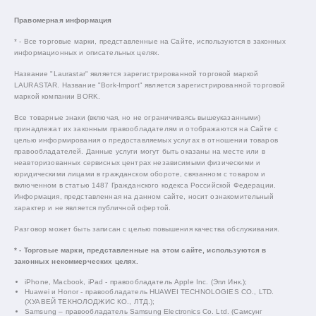
Правомерная информация
* - Все торговые марки, представленные на Сайте, используются в законных
информационных и описательных целях.
Название "Laurastar" является зарегистрированной торговой маркой
LAURASTAR. Название "Bork-Import" является зарегистрированной торговой
маркой компании BORK.
Все товарные знаки (включая, но не ограничиваясь вышеуказанными)
принадлежат их законным правообладателям и отображаются на Сайте с
целью информирования о предоставляемых услугах в отношении товаров
правообладателей. Данные услуги могут быть оказаны на месте или в
неавторизованных сервисных центрах независимыми физическими и
юридическими лицами в гражданском обороте, связанном с товаром и
включенном в статью 1487 Гражданского кодекса Российской Федерации.
Информация, представленная на данном сайте, носит ознакомительный
характер и не является публичной офертой.
Разговор может быть записан с целью повышения качества обслуживания.
* - Торговые марки, представленные на этом сайте, используются в
законных некоммерческих целях.
iPhone, Macbook, iPad - правообладатель Apple Inc. (Эпл Инк.);
Huawei и Honor - правообладатель HUAWEI TECHNOLOGIES CO., LTD.
(ХУАВЕЙ ТЕКНОЛОДЖИС КО., ЛТД.);
Samsung – правообладатель Samsung Electronics Co. Ltd. (Самсунг