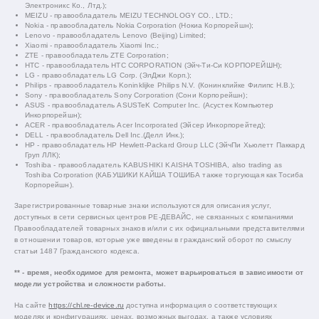
Электроникс Ко., Лтд.);
MEIZU - правообладатель MEIZU TECHNOLOGY CO., LTD.;
Nokia - правообладатель Nokia Corporation (Нокиа Корпорейшн);
Lenovo - правообладатель Lenovo (Beijing) Limited;
Xiaomi - правообладатель Xiaomi Inc.;
ZTE - правообладатель ZTE Corporation;
HTC - правообладатель HTC CORPORATION (Эйч-Ти-Си КОРПОРЕЙШН);
LG - правообладатель LG Corp. (ЭлДжи Корп.);
Philips - правообладатель Koninklijke Philips N.V. (Конинклийке Филипс Н.В.);
Sony - правообладатель Sony Corporation (Сони Корпорейшн);
ASUS - правообладатель ASUSTeK Computer Inc. (Асустек Компьютер
Инкорпорейшн);
ACER - правообладатель Acer Incorporated (Эйсер Инкорпорейтед);
DELL - правообладатель Dell Inc.(Делл Инк.);
HP - правообладатель HP Hewlett-Packard Group LLC (ЭйчПи Хьюлетт Паккард
Груп ЛЛК);
Toshiba - правообладатель KABUSHIKI KAISHA TOSHIBA, also trading as
Toshiba Corporation (КАБУШИКИ КАЙША ТОШИБА также торгующая как Тосиба
Корпорейшн).
Зарегистрированные товарные знаки используются для описания услуг,
доступных в сети сервисных центров РЕ-ДЕВАЙС, не связанных с компаниями
Правообладателей товарных знаков и/или с их официальными представителями
в отношении товаров, которые уже введены в гражданский оборот по смыслу
статьи 1487 Гражданского кодекса.
** - время, необходимое для ремонта, может варьироваться в зависимости от
модели устройства и сложности работы.
На сайте
https://chl.re-device.ru
доступна информация о соответствующих
моделях и конфигурациях, ценах, возможных выгодах, а также условиях