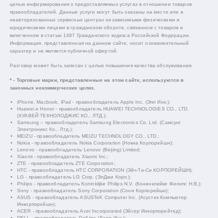
целью информирования о предоставляемых услугах в отношении товаров
правообладателей. Данные услуги могут быть оказаны на месте или в
неавторизованных сервисных центрах независимыми физическими и
юридическими лицами в гражданском обороте, связанном с товаром и
включенном в статью 1487 Гражданского кодекса Российской Федерации.
Информация, представленная на данном сайте, носит ознакомительный
характер и не является публичной офертой.
Разговор может быть записан с целью повышения качества обслуживания.
* - Торговые марки, представленные на этом сайте, используются в
законных некоммерческих целях.
iPhone, Macbook, iPad - правообладатель Apple Inc. (Эпл Инк.);
Huawei и Honor - правообладатель HUAWEI TECHNOLOGIES CO., LTD.
(ХУАВЕЙ ТЕКНОЛОДЖИС КО., ЛТД.);
Samsung – правообладатель Samsung Electronics Co. Ltd. (Самсунг
Электроникс Ко., Лтд.);
MEIZU - правообладатель MEIZU TECHNOLOGY CO., LTD.;
Nokia - правообладатель Nokia Corporation (Нокиа Корпорейшн);
Lenovo - правообладатель Lenovo (Beijing) Limited;
Xiaomi - правообладатель Xiaomi Inc.;
ZTE - правообладатель ZTE Corporation;
HTC - правообладатель HTC CORPORATION (Эйч-Ти-Си КОРПОРЕЙШН);
LG - правообладатель LG Corp. (ЭлДжи Корп.);
Philips - правообладатель Koninklijke Philips N.V. (Конинклийке Филипс Н.В.);
Sony - правообладатель Sony Corporation (Сони Корпорейшн);
ASUS - правообладатель ASUSTeK Computer Inc. (Асустек Компьютер
Инкорпорейшн);
ACER - правообладатель Acer Incorporated (Эйсер Инкорпорейтед);
DELL - правообладатель Dell Inc.(Делл Инк.);