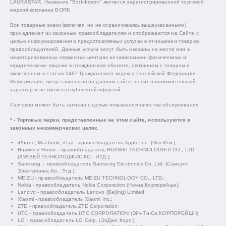
LAURASTAR. Название "Bork-Import" является зарегистрированной торговой
маркой компании BORK.
Все товарные знаки (включая, но не ограничиваясь вышеуказанными)
принадлежат их законным правообладателям и отображаются на Сайте с
целью информирования о предоставляемых услугах в отношении товаров
правообладателей. Данные услуги могут быть оказаны на месте или в
неавторизованных сервисных центрах независимыми физическими и
юридическими лицами в гражданском обороте, связанном с товаром и
включенном в статью 1487 Гражданского кодекса Российской Федерации.
Информация, представленная на данном сайте, носит ознакомительный
характер и не является публичной офертой.
Разговор может быть записан с целью повышения качества обслуживания.
* - Торговые марки, представленные на этом сайте, используются в
законных некоммерческих целях.
iPhone, Macbook, iPad - правообладатель Apple Inc. (Эпл Инк.);
Huawei и Honor - правообладатель HUAWEI TECHNOLOGIES CO., LTD.
(ХУАВЕЙ ТЕКНОЛОДЖИС КО., ЛТД.);
Samsung – правообладатель Samsung Electronics Co. Ltd. (Самсунг
Электроникс Ко., Лтд.);
MEIZU - правообладатель MEIZU TECHNOLOGY CO., LTD.;
Nokia - правообладатель Nokia Corporation (Нокиа Корпорейшн);
Lenovo - правообладатель Lenovo (Beijing) Limited;
Xiaomi - правообладатель Xiaomi Inc.;
ZTE - правообладатель ZTE Corporation;
HTC - правообладатель HTC CORPORATION (Эйч-Ти-Си КОРПОРЕЙШН);
LG - правообладатель LG Corp. (ЭлДжи Корп.);