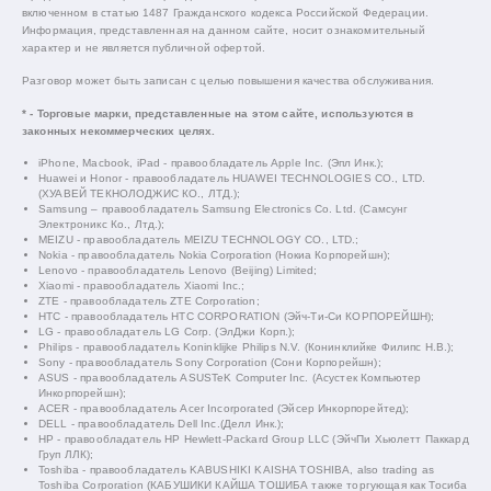
включенном в статью 1487 Гражданского кодекса Российской Федерации.
Информация, представленная на данном сайте, носит ознакомительный
характер и не является публичной офертой.
Разговор может быть записан с целью повышения качества обслуживания.
* - Торговые марки, представленные на этом сайте, используются в
законных некоммерческих целях.
iPhone, Macbook, iPad - правообладатель Apple Inc. (Эпл Инк.);
Huawei и Honor - правообладатель HUAWEI TECHNOLOGIES CO., LTD.
(ХУАВЕЙ ТЕКНОЛОДЖИС КО., ЛТД.);
Samsung – правообладатель Samsung Electronics Co. Ltd. (Самсунг
Электроникс Ко., Лтд.);
MEIZU - правообладатель MEIZU TECHNOLOGY CO., LTD.;
Nokia - правообладатель Nokia Corporation (Нокиа Корпорейшн);
Lenovo - правообладатель Lenovo (Beijing) Limited;
Xiaomi - правообладатель Xiaomi Inc.;
ZTE - правообладатель ZTE Corporation;
HTC - правообладатель HTC CORPORATION (Эйч-Ти-Си КОРПОРЕЙШН);
LG - правообладатель LG Corp. (ЭлДжи Корп.);
Philips - правообладатель Koninklijke Philips N.V. (Конинклийке Филипс Н.В.);
Sony - правообладатель Sony Corporation (Сони Корпорейшн);
ASUS - правообладатель ASUSTeK Computer Inc. (Асустек Компьютер
Инкорпорейшн);
ACER - правообладатель Acer Incorporated (Эйсер Инкорпорейтед);
DELL - правообладатель Dell Inc.(Делл Инк.);
HP - правообладатель HP Hewlett-Packard Group LLC (ЭйчПи Хьюлетт Паккард
Груп ЛЛК);
Toshiba - правообладатель KABUSHIKI KAISHA TOSHIBA, also trading as
Toshiba Corporation (КАБУШИКИ КАЙША ТОШИБА также торгующая как Тосиба