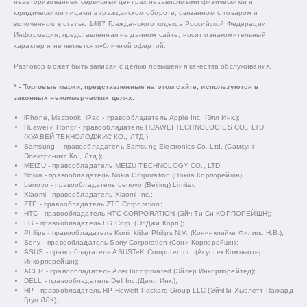
неавторизованных сервисных центрах независимыми физическими и
юридическими лицами в гражданском обороте, связанном с товаром и
включенном в статью 1487 Гражданского кодекса Российской Федерации.
Информация, представленная на данном сайте, носит ознакомительный
характер и не является публичной офертой.
Разговор может быть записан с целью повышения качества обслуживания.
* - Торговые марки, представленные на этом сайте, используются в
законных некоммерческих целях.
iPhone, Macbook, iPad - правообладатель Apple Inc. (Эпл Инк.);
Huawei и Honor - правообладатель HUAWEI TECHNOLOGIES CO., LTD.
(ХУАВЕЙ ТЕКНОЛОДЖИС КО., ЛТД.);
Samsung – правообладатель Samsung Electronics Co. Ltd. (Самсунг
Электроникс Ко., Лтд.);
MEIZU - правообладатель MEIZU TECHNOLOGY CO., LTD.;
Nokia - правообладатель Nokia Corporation (Нокиа Корпорейшн);
Lenovo - правообладатель Lenovo (Beijing) Limited;
Xiaomi - правообладатель Xiaomi Inc.;
ZTE - правообладатель ZTE Corporation;
HTC - правообладатель HTC CORPORATION (Эйч-Ти-Си КОРПОРЕЙШН);
LG - правообладатель LG Corp. (ЭлДжи Корп.);
Philips - правообладатель Koninklijke Philips N.V. (Конинклийке Филипс Н.В.);
Sony - правообладатель Sony Corporation (Сони Корпорейшн);
ASUS - правообладатель ASUSTeK Computer Inc. (Асустек Компьютер
Инкорпорейшн);
ACER - правообладатель Acer Incorporated (Эйсер Инкорпорейтед);
DELL - правообладатель Dell Inc.(Делл Инк.);
HP - правообладатель HP Hewlett-Packard Group LLC (ЭйчПи Хьюлетт Паккард
Груп ЛЛК);