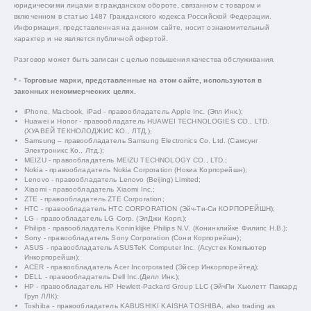
юридическими лицами в гражданском обороте, связанном с товаром и
включенном в статью 1487 Гражданского кодекса Российской Федерации.
Информация, представленная на данном сайте, носит ознакомительный
характер и не является публичной офертой.
Разговор может быть записан с целью повышения качества обслуживания.
* - Торговые марки, представленные на этом сайте, используются в
законных некоммерческих целях.
iPhone, Macbook, iPad - правообладатель Apple Inc. (Эпл Инк.);
Huawei и Honor - правообладатель HUAWEI TECHNOLOGIES CO., LTD.
(ХУАВЕЙ ТЕКНОЛОДЖИС КО., ЛТД.);
Samsung – правообладатель Samsung Electronics Co. Ltd. (Самсунг
Электроникс Ко., Лтд.);
MEIZU - правообладатель MEIZU TECHNOLOGY CO., LTD.;
Nokia - правообладатель Nokia Corporation (Нокиа Корпорейшн);
Lenovo - правообладатель Lenovo (Beijing) Limited;
Xiaomi - правообладатель Xiaomi Inc.;
ZTE - правообладатель ZTE Corporation;
HTC - правообладатель HTC CORPORATION (Эйч-Ти-Си КОРПОРЕЙШН);
LG - правообладатель LG Corp. (ЭлДжи Корп.);
Philips - правообладатель Koninklijke Philips N.V. (Конинклийке Филипс Н.В.);
Sony - правообладатель Sony Corporation (Сони Корпорейшн);
ASUS - правообладатель ASUSTeK Computer Inc. (Асустек Компьютер
Инкорпорейшн);
ACER - правообладатель Acer Incorporated (Эйсер Инкорпорейтед);
DELL - правообладатель Dell Inc.(Делл Инк.);
HP - правообладатель HP Hewlett-Packard Group LLC (ЭйчПи Хьюлетт Паккард
Груп ЛЛК);
Toshiba - правообладатель KABUSHIKI KAISHA TOSHIBA, also trading as