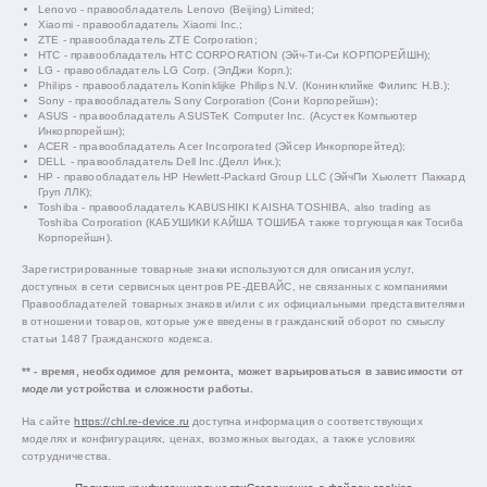
Lenovo - правообладатель Lenovo (Beijing) Limited;
Xiaomi - правообладатель Xiaomi Inc.;
ZTE - правообладатель ZTE Corporation;
HTC - правообладатель HTC CORPORATION (Эйч-Ти-Си КОРПОРЕЙШН);
LG - правообладатель LG Corp. (ЭлДжи Корп.);
Philips - правообладатель Koninklijke Philips N.V. (Конинклийке Филипс Н.В.);
Sony - правообладатель Sony Corporation (Сони Корпорейшн);
ASUS - правообладатель ASUSTeK Computer Inc. (Асустек Компьютер
Инкорпорейшн);
ACER - правообладатель Acer Incorporated (Эйсер Инкорпорейтед);
DELL - правообладатель Dell Inc.(Делл Инк.);
HP - правообладатель HP Hewlett-Packard Group LLC (ЭйчПи Хьюлетт Паккард
Груп ЛЛК);
Toshiba - правообладатель KABUSHIKI KAISHA TOSHIBA, also trading as
Toshiba Corporation (КАБУШИКИ КАЙША ТОШИБА также торгующая как Тосиба
Корпорейшн).
Зарегистрированные товарные знаки используются для описания услуг,
доступных в сети сервисных центров РЕ-ДЕВАЙС, не связанных с компаниями
Правообладателей товарных знаков и/или с их официальными представителями
в отношении товаров, которые уже введены в гражданский оборот по смыслу
статьи 1487 Гражданского кодекса.
** - время, необходимое для ремонта, может варьироваться в зависимости от
модели устройства и сложности работы.
На сайте
https://chl.re-device.ru
доступна информация о соответствующих
моделях и конфигурациях, ценах, возможных выгодах, а также условиях
сотрудничества.