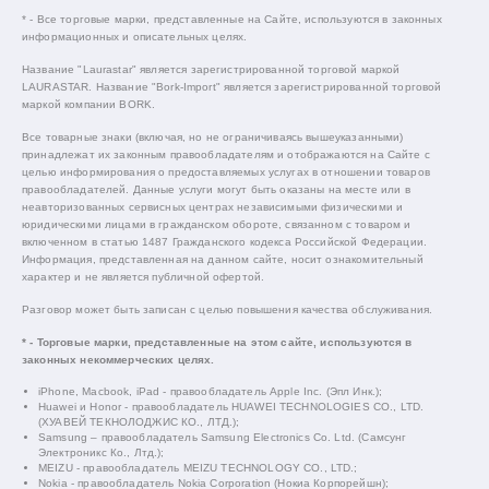
* - Все торговые марки, представленные на Сайте, используются в законных
информационных и описательных целях.
Название "Laurastar" является зарегистрированной торговой маркой
LAURASTAR. Название "Bork-Import" является зарегистрированной торговой
маркой компании BORK.
Все товарные знаки (включая, но не ограничиваясь вышеуказанными)
принадлежат их законным правообладателям и отображаются на Сайте с
целью информирования о предоставляемых услугах в отношении товаров
правообладателей. Данные услуги могут быть оказаны на месте или в
неавторизованных сервисных центрах независимыми физическими и
юридическими лицами в гражданском обороте, связанном с товаром и
включенном в статью 1487 Гражданского кодекса Российской Федерации.
Информация, представленная на данном сайте, носит ознакомительный
характер и не является публичной офертой.
Разговор может быть записан с целью повышения качества обслуживания.
* - Торговые марки, представленные на этом сайте, используются в
законных некоммерческих целях.
iPhone, Macbook, iPad - правообладатель Apple Inc. (Эпл Инк.);
Huawei и Honor - правообладатель HUAWEI TECHNOLOGIES CO., LTD.
(ХУАВЕЙ ТЕКНОЛОДЖИС КО., ЛТД.);
Samsung – правообладатель Samsung Electronics Co. Ltd. (Самсунг
Электроникс Ко., Лтд.);
MEIZU - правообладатель MEIZU TECHNOLOGY CO., LTD.;
Nokia - правообладатель Nokia Corporation (Нокиа Корпорейшн);