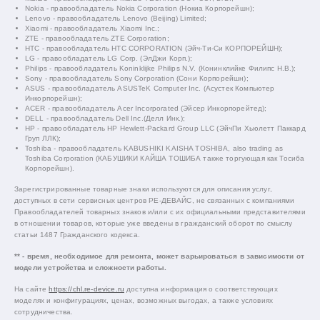
Nokia - правообладатель Nokia Corporation (Нокиа Корпорейшн);
Lenovo - правообладатель Lenovo (Beijing) Limited;
Xiaomi - правообладатель Xiaomi Inc.;
ZTE - правообладатель ZTE Corporation;
HTC - правообладатель HTC CORPORATION (Эйч-Ти-Си КОРПОРЕЙШН);
LG - правообладатель LG Corp. (ЭлДжи Корп.);
Philips - правообладатель Koninklijke Philips N.V. (Конинклийке Филипс Н.В.);
Sony - правообладатель Sony Corporation (Сони Корпорейшн);
ASUS - правообладатель ASUSTeK Computer Inc. (Асустек Компьютер
Инкорпорейшн);
ACER - правообладатель Acer Incorporated (Эйсер Инкорпорейтед);
DELL - правообладатель Dell Inc.(Делл Инк.);
HP - правообладатель HP Hewlett-Packard Group LLC (ЭйчПи Хьюлетт Паккард
Груп ЛЛК);
Toshiba - правообладатель KABUSHIKI KAISHA TOSHIBA, also trading as
Toshiba Corporation (КАБУШИКИ КАЙША ТОШИБА также торгующая как Тосиба
Корпорейшн).
Зарегистрированные товарные знаки используются для описания услуг,
доступных в сети сервисных центров РЕ-ДЕВАЙС, не связанных с компаниями
Правообладателей товарных знаков и/или с их официальными представителями
в отношении товаров, которые уже введены в гражданский оборот по смыслу
статьи 1487 Гражданского кодекса.
** - время, необходимое для ремонта, может варьироваться в зависимости от
модели устройства и сложности работы.
На сайте
https://chl.re-device.ru
доступна информация о соответствующих
моделях и конфигурациях, ценах, возможных выгодах, а также условиях
сотрудничества.