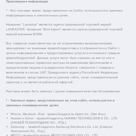
Правомерная информация
* - Все торговые марки, представленные на Сайте, используются в законных
информационных и описательных целях.
Название "Laurastar" является зарегистрированной торговой маркой
LAURASTAR. Название "Bork-Import" является зарегистрированной торговой
маркой компании BORK.
Все товарные знаки (включая, но не ограничиваясь вышеуказанными)
принадлежат их законным правообладателям и отображаются на Сайте с
целью информирования о предоставляемых услугах в отношении товаров
правообладателей. Данные услуги могут быть оказаны на месте или в
неавторизованных сервисных центрах независимыми физическими и
юридическими лицами в гражданском обороте, связанном с товаром и
включенном в статью 1487 Гражданского кодекса Российской Федерации.
Информация, представленная на данном сайте, носит ознакомительный
характер и не является публичной офертой.
Разговор может быть записан с целью повышения качества обслуживания.
* - Торговые марки, представленные на этом сайте, используются в
законных некоммерческих целях.
iPhone, Macbook, iPad - правообладатель Apple Inc. (Эпл Инк.);
Huawei и Honor - правообладатель HUAWEI TECHNOLOGIES CO., LTD.
(ХУАВЕЙ ТЕКНОЛОДЖИС КО., ЛТД.);
Samsung – правообладатель Samsung Electronics Co. Ltd. (Самсунг
Электроникс Ко., Лтд.);
MEIZU - правообладатель MEIZU TECHNOLOGY CO., LTD.;